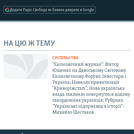
МУЛЬТИМЕДІА
Додати Радіо Свобода як бажане джерело в Google
ФОТО
СПЕЦПРОЄКТИ
ПОДКАСТИ
НА ЦЮ Ж ТЕМУ
КРИМ РЕАЛІЇ
СУСПІЛЬСТВО
РУС
“Економічний журнал”: Віктор
Ющенко на Давоському Світовому
УКР
Економічному Форумі; Інвестори і
Україна; Навколо приватизації
КТАТ
"Криворiжсталі"; Нова українська
влада закликає повернутися додому
ДОЛУЧАЙСЯ!
закордонних українців; Рубрика
“Українські підприємці в історії”:
Михайло Шестаков.