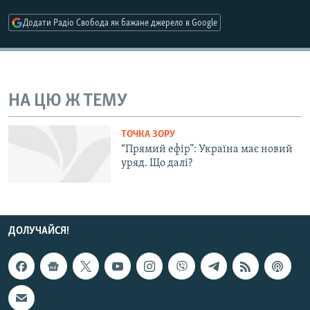
МУЛЬТИМЕДІА
Додати Радіо Свобода як бажане джерело в Google
ФОТО
СПЕЦПРОЄКТИ
ПОДКАСТИ
НА ЦЮ Ж ТЕМУ
КРИМ РЕАЛІЇ
ТОЧКА ЗОРУ
РУС
“Прямий ефір”: Україна має новий
уряд. Що далі?
УКР
КТАТ
ДОЛУЧАЙСЯ!
ДОЛУЧАЙСЯ!