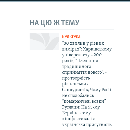
НА ЦЮ Ж ТЕМУ
КУЛЬТУРА
“30 хвилин у різних
вимірах”: Харківському
університету – 200
років; “Плекання
традиційного
сприйняття нового”, -
про творчість
рівненських
бандуристів; Чому Росії
не сподобались
“помаранчеві вовки”
Руслани; На 55-му
Берлінському
кінофестивалі є
українська присутність.