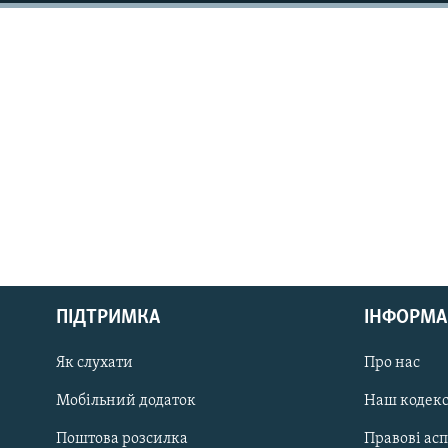
КИТАЙ.ВИКЛИКИ
МУЛЬТИМЕДІА
ФОТО
СПЕЦПРОЄКТИ
ПОДКАСТИ
КРИМ РЕАЛІЇ
РУС
ПІДТРИМКА
ІНФОРМА
УКР
КТАТ
Як слухати
Про нас
Мобільний додаток
Наш кодек
ДОЛУЧАЙСЯ!
Поштова розсилка
Правові ас