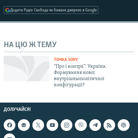
МУЛЬТИМЕДІА
Додати Радіо Свобода як бажане джерело в Google
ФОТО
СПЕЦПРОЄКТИ
ПОДКАСТИ
НА ЦЮ Ж ТЕМУ
КРИМ РЕАЛІЇ
ТОЧКА ЗОРУ
РУС
“Про і контра”: Україна.
Формування нової
УКР
внутрішньополітичної
конфігурації?
КТАТ
ДОЛУЧАЙСЯ!
ДОЛУЧАЙСЯ!