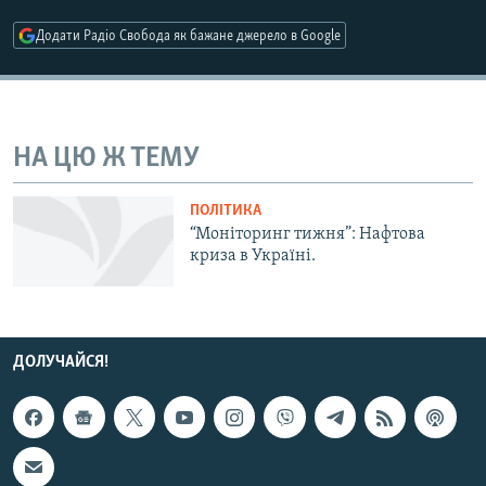
МУЛЬТИМЕДІА
Додати Радіо Свобода як бажане джерело в Google
ФОТО
СПЕЦПРОЄКТИ
ПОДКАСТИ
НА ЦЮ Ж ТЕМУ
КРИМ РЕАЛІЇ
ПОЛІТИКА
РУС
“Моніторинг тижня”: Нафтова
криза в Україні.
УКР
КТАТ
ДОЛУЧАЙСЯ!
ДОЛУЧАЙСЯ!