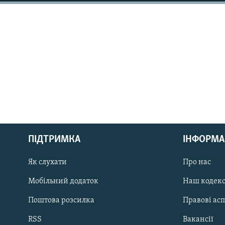
МУЛЬТИМЕДІА
ФОТО
СПЕЦПРОЄКТИ
ПОДКАСТИ
КРИМ РЕАЛІЇ
РУС
ПІДТРИМКА
ІНФОРМА
УКР
Як слухати
Про нас
КТАТ
Мобільний додаток
Наш кодек
ДОЛУЧАЙСЯ!
Поштова розсилка
Правові ас
RSS
Вакансії