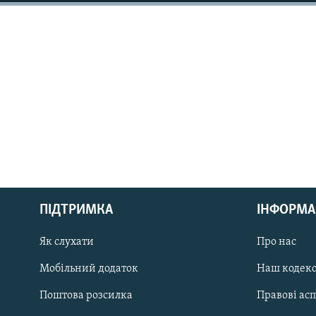
МУЛЬТИМЕДІА
ФОТО
СПЕЦПРОЄКТИ
ПОДКАСТИ
КРИМ РЕАЛІЇ
РУС
ПІДТРИМКА
ІНФОРМА
УКР
КТАТ
Як слухати
Про нас
Мобільний додаток
Наш кодек
ДОЛУЧАЙСЯ!
Поштова розсилка
Правові ас