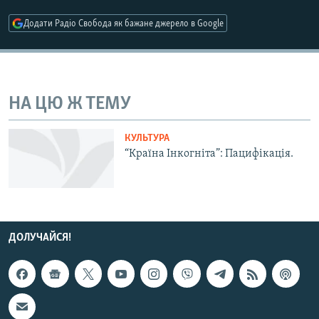
МУЛЬТИМЕДІА
Додати Радіо Свобода як бажане джерело в Google
ФОТО
СПЕЦПРОЄКТИ
ПОДКАСТИ
НА ЦЮ Ж ТЕМУ
КРИМ РЕАЛІЇ
КУЛЬТУРА
РУС
“Країна Інкогніта”: Пацифікація.
УКР
КТАТ
ДОЛУЧАЙСЯ!
ДОЛУЧАЙСЯ!