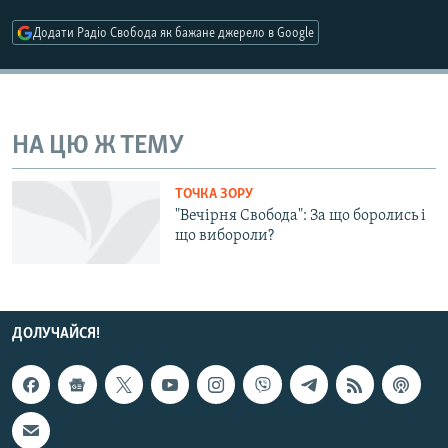
МУЛЬТИМЕДІА
Додати Радіо Свобода як бажане джерело в Google
ФОТО
СПЕЦПРОЄКТИ
ПОДКАСТИ
НА ЦЮ Ж ТЕМУ
КРИМ РЕАЛІЇ
ТОЧКА ЗОРУ
РУС
"Вечірня Свобода": За що боролись і
що вибороли?
УКР
КТАТ
ДОЛУЧАЙСЯ!
ДОЛУЧАЙСЯ!