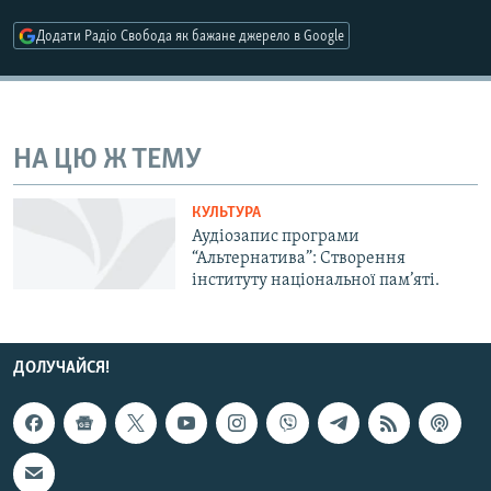
МУЛЬТИМЕДІА
Додати Радіо Свобода як бажане джерело в Google
ФОТО
СПЕЦПРОЄКТИ
ПОДКАСТИ
НА ЦЮ Ж ТЕМУ
КРИМ РЕАЛІЇ
КУЛЬТУРА
РУС
Аудіозапис програми
“Альтернатива”: Створення
УКР
інституту національної пам’яті.
КТАТ
ДОЛУЧАЙСЯ!
ДОЛУЧАЙСЯ!