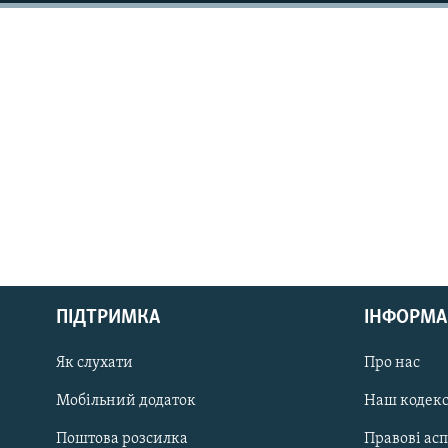
МУЛЬТИМЕДІА
ФОТО
СПЕЦПРОЄКТИ
ПОДКАСТИ
КРИМ РЕАЛІЇ
РУС
ПІДТРИМКА
ІНФОРМА
УКР
КТАТ
Як слухати
Про нас
Мобільний додаток
Наш кодек
ДОЛУЧАЙСЯ!
Поштова розсилка
Правові ас