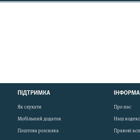
МУЛЬТИМЕДІА
ФОТО
СПЕЦПРОЄКТИ
ПОДКАСТИ
КРИМ РЕАЛІЇ
РУС
ПІДТРИМКА
ІНФОРМА
УКР
КТАТ
Як слухати
Про нас
Мобільний додаток
Наш кодек
ДОЛУЧАЙСЯ!
Поштова розсилка
Правові ас