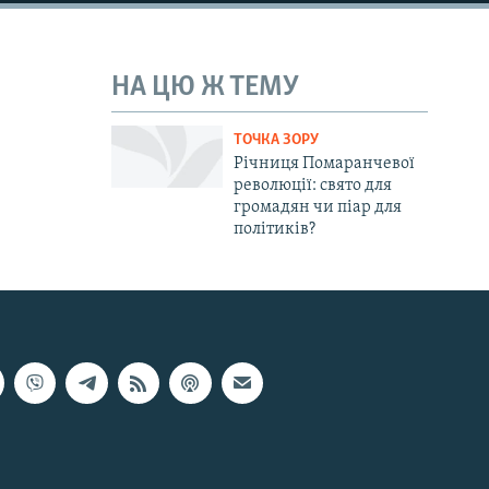
НА ЦЮ Ж ТЕМУ
ТОЧКА ЗОРУ
Річниця Помаранчевої
революції: свято для
громадян чи піар для
політиків?