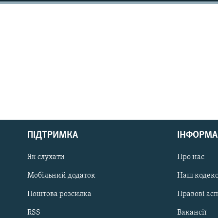
МУЛЬТИМЕДІА
ФОТО
СПЕЦПРОЄКТИ
ПОДКАСТИ
КРИМ РЕАЛІЇ
РУС
ПІДТРИМКА
ІНФОРМА
УКР
Як слухати
Про нас
КТАТ
Мобільний додаток
Наш кодек
ДОЛУЧАЙСЯ!
Поштова розсилка
Правові ас
RSS
Вакансії