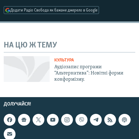
МУЛЬТИМЕДІА
Додати Радіо Свобода як бажане джерело в Google
ФОТО
СПЕЦПРОЄКТИ
ПОДКАСТИ
НА ЦЮ Ж ТЕМУ
КРИМ РЕАЛІЇ
КУЛЬТУРА
РУС
Аудіозапис програми
“Альтернатива”: Новітні форми
УКР
конформізму.
КТАТ
ДОЛУЧАЙСЯ!
ДОЛУЧАЙСЯ!