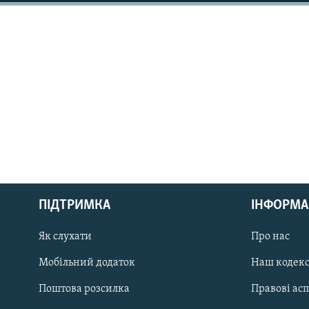
МУЛЬТИМЕДІА
ФОТО
СПЕЦПРОЄКТИ
ПОДКАСТИ
КРИМ РЕАЛІЇ
РУС
ПІДТРИМКА
ІНФОРМА
УКР
КТАТ
Як слухати
Про нас
Мобільний додаток
Наш кодек
ДОЛУЧАЙСЯ!
Поштова розсилка
Правові ас