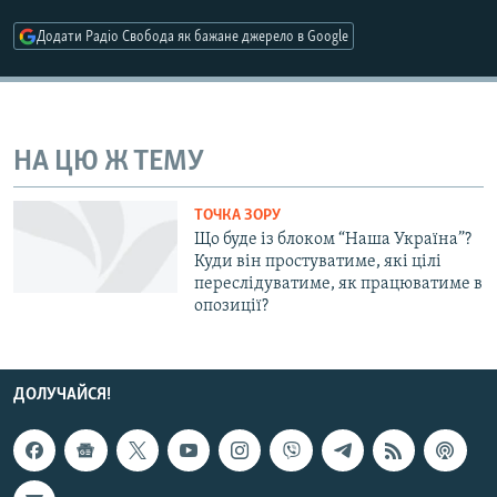
МУЛЬТИМЕДІА
Додати Радіо Свобода як бажане джерело в Google
ФОТО
СПЕЦПРОЄКТИ
ПОДКАСТИ
НА ЦЮ Ж ТЕМУ
КРИМ РЕАЛІЇ
ТОЧКА ЗОРУ
РУС
Що буде із блоком “Наша Україна”?
Куди він простуватиме, які цілі
УКР
переслідуватиме, як працюватиме в
опозиції?
КТАТ
ДОЛУЧАЙСЯ!
ДОЛУЧАЙСЯ!