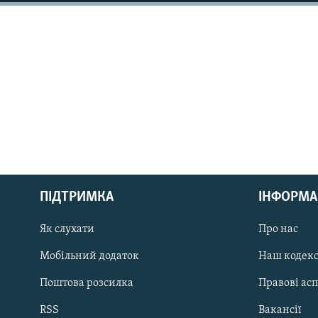
КИТАЙ.ВИКЛИКИ
МУЛЬТИМЕДІА
ФОТО
СПЕЦПРОЄКТИ
ПОДКАСТИ
КРИМ РЕАЛІЇ
РУС
ПІДТРИМКА
ІНФОРМА
УКР
Як слухати
Про нас
КТАТ
Мобільний додаток
Наш кодек
ДОЛУЧАЙСЯ!
Поштова розсилка
Правові ас
RSS
Вакансії