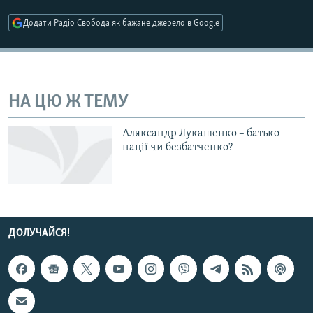
МУЛЬТИМЕДІА
Додати Радіо Свобода як бажане джерело в Google
ФОТО
СПЕЦПРОЄКТИ
ПОДКАСТИ
НА ЦЮ Ж ТЕМУ
КРИМ РЕАЛІЇ
Аляксандр Лукашенко – батько
РУС
нації чи безбатченко?
УКР
КТАТ
ДОЛУЧАЙСЯ!
ДОЛУЧАЙСЯ!