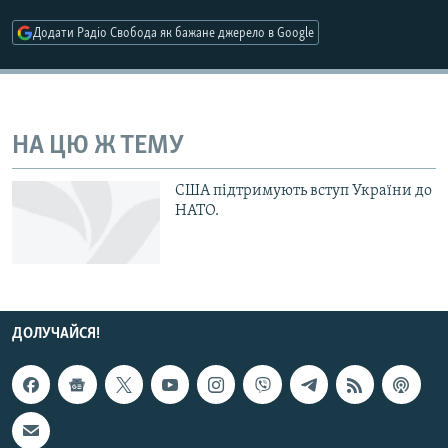
МУЛЬТИМЕДІА
Додати Радіо Свобода як бажане джерело в Google
ФОТО
СПЕЦПРОЄКТИ
ПОДКАСТИ
НА ЦЮ Ж ТЕМУ
КРИМ РЕАЛІЇ
США підтримують вступ України до
РУС
НАТО.
УКР
КТАТ
ДОЛУЧАЙСЯ!
ДОЛУЧАЙСЯ!