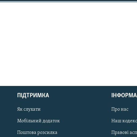
КИТАЙ.ВИКЛИКИ
МУЛЬТИМЕДІА
ФОТО
СПЕЦПРОЄКТИ
ПОДКАСТИ
КРИМ РЕАЛІЇ
РУС
ПІДТРИМКА
ІНФОРМА
УКР
КТАТ
Як слухати
Про нас
Мобільний додаток
Наш кодек
ДОЛУЧАЙСЯ!
Поштова розсилка
Правові ас