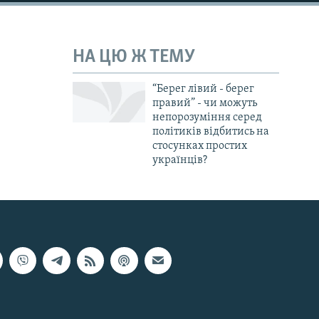
НА ЦЮ Ж ТЕМУ
“Берег лівий - берег
правий” - чи можуть
непорозуміння серед
політиків відбитись на
стосунках простих
українців?