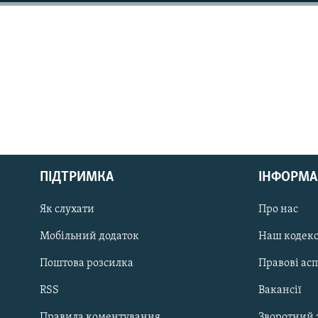
МУЛЬТИМЕДІА
ФОТО
СПЕЦПРОЄКТИ
ПОДКАСТИ
КРИМ РЕАЛІЇ
ПІДТРИМКА
ІНФОРМА
РУС
Як слухати
Про нас
УКР
Мобільний додаток
Наш кодек
КТАТ
Поштова розсилка
Правові ас
ДОЛУЧАЙСЯ!
RSS
Вакансії
Правила коментування
Зворотний 