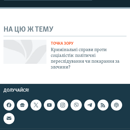
МУЛЬТИМЕДІА
ФОТО
СПЕЦПРОЄКТИ
НА ЦЮ Ж ТЕМУ
ПОДКАСТИ
ТОЧКА ЗОРУ
Кримінальні справи проти
КРИМ РЕАЛІЇ
соціалістів: політичні
РУС
переслідування чи покарання за
злочини?
УКР
КТАТ
ДОЛУЧАЙСЯ!
ДОЛУЧАЙСЯ!