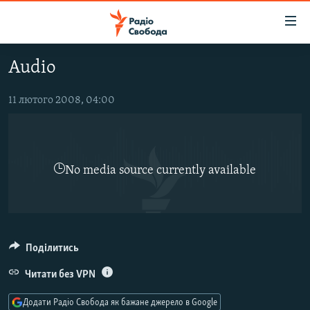
Доступність
посилання
Перейти
Audio
до
РАДІО СВОБОДА – 70 РОКІВ
основного
ВСЕ ЗА ДОБУ
11 лютого 2008, 04:00
матеріалу
СТАТТІ
Перейти
до
ВІЙНА
ПОЛІТИКА
основної
No media source currently available
РОСІЙСЬКА «ФІЛЬТРАЦІЯ»
ЕКОНОМІКА
навігації
Перейти
ДОНБАС.РЕАЛІЇ
СУСПІЛЬСТВО
до
КРИМ.РЕАЛІЇ
КУЛЬТУРА
пошуку
ТИ ЯК?
Поділитись
СПОРТ
СХЕМИ
УКРАЇНА
Читати без VPN
КИТАЙ.ВИКЛИКИ
СВІТ
Додати Радіо Свобода як бажане джерело в Google