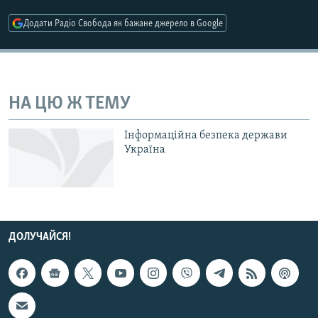
МУЛЬТИМЕДІА
Додати Радіо Свобода як бажане джерело в Google
ФОТО
СПЕЦПРОЄКТИ
ПОДКАСТИ
НА ЦЮ Ж ТЕМУ
КРИМ РЕАЛІЇ
Інформаційна безпека держави
РУС
Україна
УКР
КТАТ
ДОЛУЧАЙСЯ!
ДОЛУЧАЙСЯ!