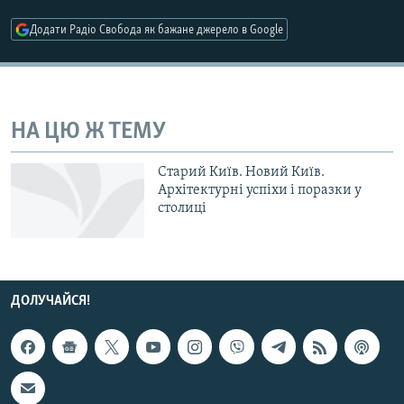
МУЛЬТИМЕДІА
Додати Радіо Свобода як бажане джерело в Google
ФОТО
СПЕЦПРОЄКТИ
ПОДКАСТИ
НА ЦЮ Ж ТЕМУ
КРИМ РЕАЛІЇ
Старий Київ. Новий Київ.
РУС
Архітектурні успіхи і поразки у
столиці
УКР
КТАТ
ДОЛУЧАЙСЯ!
ДОЛУЧАЙСЯ!