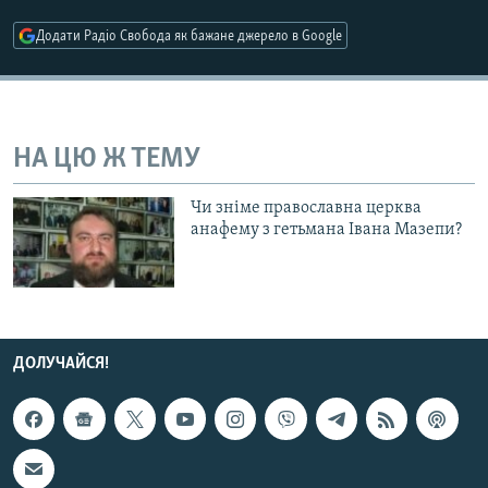
МУЛЬТИМЕДІА
Додати Радіо Свобода як бажане джерело в Google
ФОТО
СПЕЦПРОЄКТИ
ПОДКАСТИ
НА ЦЮ Ж ТЕМУ
КРИМ РЕАЛІЇ
Чи зніме православна церква
РУС
анафему з гетьмана Івана Мазепи?
УКР
КТАТ
ДОЛУЧАЙСЯ!
ДОЛУЧАЙСЯ!