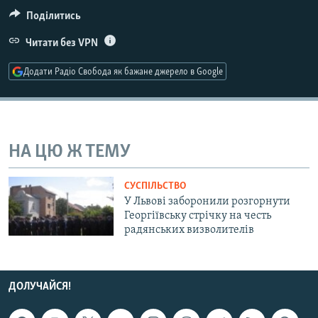
МУЛЬТИМЕДІА
Поділитись
ФОТО
Читати без VPN
СПЕЦПРОЄКТИ
Додати Радіо Свобода як бажане джерело в Google
ПОДКАСТИ
КРИМ РЕАЛІЇ
РУС
НА ЦЮ Ж ТЕМУ
УКР
СУСПІЛЬСТВО
КТАТ
У Львові заборонили розгорнути
Георгіївську стрічку на честь
радянських визволителів
ДОЛУЧАЙСЯ!
ДОЛУЧАЙСЯ!