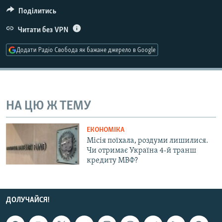
МУЛЬТИМЕДІА
Поділитись
ФОТО
Читати без VPN
СПЕЦПРОЄКТИ
Додати Радіо Свобода як бажане джерело в Google
ПОДКАСТИ
КРИМ РЕАЛІЇ
РУС
НА ЦЮ Ж ТЕМУ
УКР
ЕКОНОМІКА
КТАТ
Місія поїхала, роздуми лишилися.
Чи отримає Україна 4-й транш
кредиту МВФ?
ДОЛУЧАЙСЯ!
ДОЛУЧАЙСЯ!