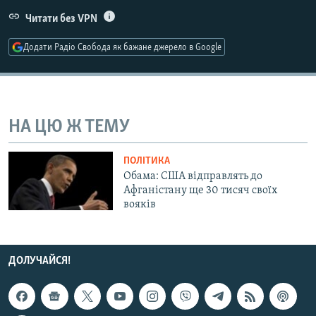
МУЛЬТИМЕДІА
Читати без VPN
ФОТО
Додати Радіо Свобода як бажане джерело в Google
СПЕЦПРОЄКТИ
ПОДКАСТИ
НА ЦЮ Ж ТЕМУ
КРИМ РЕАЛІЇ
РУС
ПОЛІТИКА
УКР
Обама: США відправлять до
Афганістану ще 30 тисяч своїх
КТАТ
вояків
ДОЛУЧАЙСЯ!
ДОЛУЧАЙСЯ!