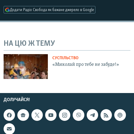
МУЛЬТИМЕДІА
Додати Радіо Свобода як бажане джерело в Google
ФОТО
СПЕЦПРОЄКТИ
ПОДКАСТИ
НА ЦЮ Ж ТЕМУ
КРИМ РЕАЛІЇ
СУСПІЛЬСТВО
РУС
«Миколай про тебе не забуде!»
УКР
КТАТ
ДОЛУЧАЙСЯ!
ДОЛУЧАЙСЯ!