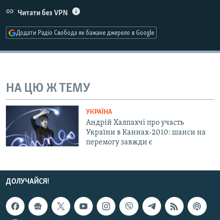
МУЛЬТИМЕДІА
Читати без VPN
ФОТО
Додати Радіо Свобода як бажане джерело в Google
СПЕЦПРОЄКТИ
ПОДКАСТИ
НА ЦЮ Ж ТЕМУ
КРИМ РЕАЛІЇ
РУС
УКРАЇНА
УКР
Андрій Халпахчі про участь
України в Каннах-2010: шанси на
КТАТ
перемогу завжди є
ДОЛУЧАЙСЯ!
ДОЛУЧАЙСЯ!