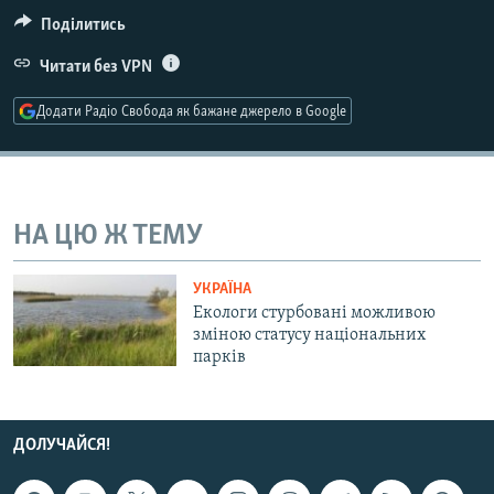
МУЛЬТИМЕДІА
Поділитись
ФОТО
Читати без VPN
СПЕЦПРОЄКТИ
Додати Радіо Свобода як бажане джерело в Google
ПОДКАСТИ
КРИМ РЕАЛІЇ
РУС
НА ЦЮ Ж ТЕМУ
УКР
УКРАЇНА
КТАТ
Екологи стурбовані можливою
зміною статусу національних
парків
ДОЛУЧАЙСЯ!
ДОЛУЧАЙСЯ!