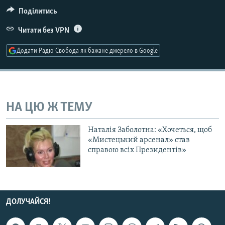
МУЛЬТИМЕДІА
Поділитись
ФОТО
Читати без VPN
СПЕЦПРОЄКТИ
Додати Радіо Свобода як бажане джерело в Google
ПОДКАСТИ
КРИМ РЕАЛІЇ
РУС
НА ЦЮ Ж ТЕМУ
УКР
Наталія Заболотна: «Хочеться, щоб
КТАТ
«Мистецький арсенал» став
справою всіх Президентів»
ДОЛУЧАЙСЯ!
ДОЛУЧАЙСЯ!