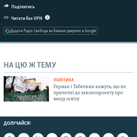
МУЛЬТИМЕДІА
Поділитись
ФОТО
Читати без VPN
СПЕЦПРОЄКТИ
Додати Радіо Свобода як бажане джерело в Google
ПОДКАСТИ
КРИМ РЕАЛІЇ
РУС
НА ЦЮ Ж ТЕМУ
УКР
ПОЛІТИКА
КТАТ
Герман і Табачник кажуть, що не
причетні до законопроекту про
вищу освіту
ДОЛУЧАЙСЯ!
ДОЛУЧАЙСЯ!