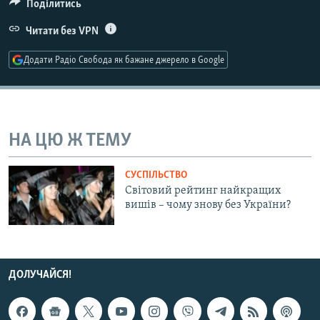
Поділитись
МУЛЬТИМЕДІА
Читати без VPN
ФОТО
Додати Радіо Свобода як бажане джерело в Google
СПЕЦПРОЄКТИ
ПОДКАСТИ
КРИМ РЕАЛІЇ
НА ЦЮ Ж ТЕМУ
РУС
УКР
СУСПІЛЬСТВО
Світовий рейтинг найкращих
КТАТ
вишів – чому знову без України?
ДОЛУЧАЙСЯ!
ДОЛУЧАЙСЯ!