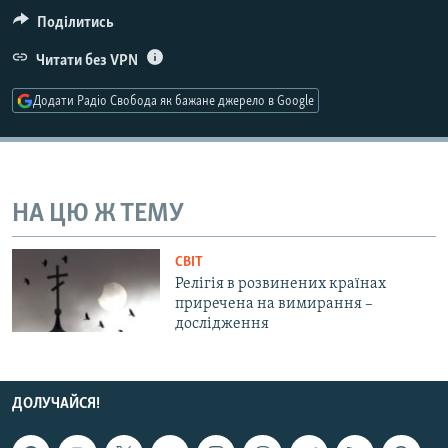
МУЛЬТИМЕДІА
Поділитись
ФОТО
Читати без VPN
СПЕЦПРОЄКТИ
Додати Радіо Свобода як бажане джерело в Google
ПОДКАСТИ
КРИМ РЕАЛІЇ
РУС
НА ЦЮ Ж ТЕМУ
УКР
СВІТ
КТАТ
Релігія в розвинених країнах
приречена на вимирання –
дослідження
ДОЛУЧАЙСЯ!
ДОЛУЧАЙСЯ!