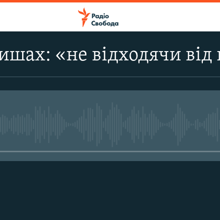
вишах: «не відходячи від
No media source currently avail