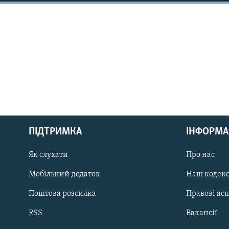
МУЛЬТИМЕДІА
ФОТО
СПЕЦПРОЄКТИ
ПОДКАСТИ
КРИМ РЕАЛІЇ
ПІДТРИМКА
ІНФОРМА
РУС
Як слухати
Про нас
УКР
КТАТ
Мобільний додаток
Наш кодек
Поштова розсилка
Правові ас
ДОЛУЧАЙСЯ!
RSS
Вакансії