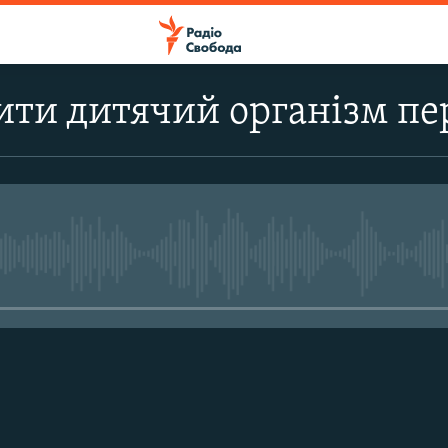
ити дитячий організм пе
No media source currently avail