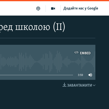
Додайте нас у Google
ред школою (ІІ)
EMBED
able
3:59
ЗАВАНТАЖИТИ
EMBED