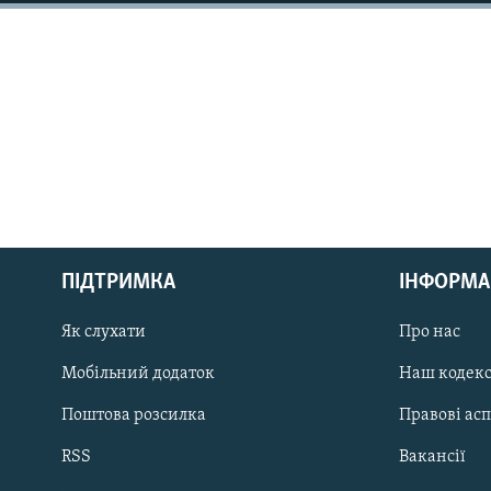
МУЛЬТИМЕДІА
ФОТО
СПЕЦПРОЄКТИ
ПОДКАСТИ
КРИМ РЕАЛІЇ
ПІДТРИМКА
ІНФОРМА
РУС
Як слухати
Про нас
УКР
КТАТ
Мобільний додаток
Наш кодек
Поштова розсилка
Правові ас
ДОЛУЧАЙСЯ!
RSS
Вакансії