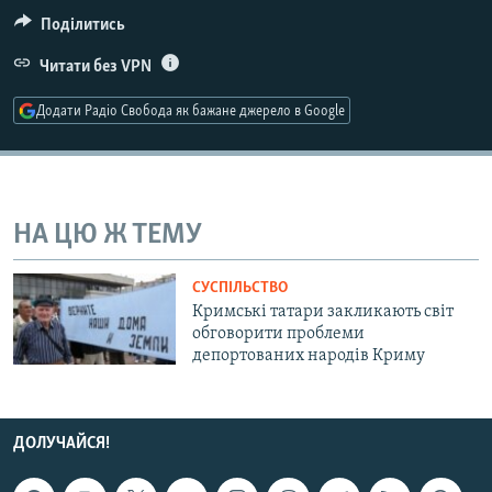
КИТАЙ.ВИКЛИКИ
Поділитись
МУЛЬТИМЕДІА
Читати без VPN
ФОТО
Додати Радіо Свобода як бажане джерело в Google
СПЕЦПРОЄКТИ
ПОДКАСТИ
НА ЦЮ Ж ТЕМУ
КРИМ РЕАЛІЇ
РУС
СУСПІЛЬСТВО
УКР
Кримські татари закликають світ
обговорити проблеми
КТАТ
депортованих народів Криму
ДОЛУЧАЙСЯ!
ДОЛУЧАЙСЯ!