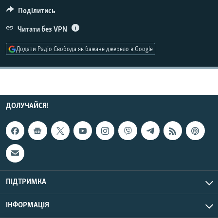
КИТАЙ.ВИКЛИКИ
Поділитись
МУЛЬТИМЕДІА
Читати без VPN
ФОТО
Додати Радіо Свобода як бажане джерело в Google
СПЕЦПРОЄКТИ
ПОДКАСТИ
КРИМ РЕАЛІЇ
ДОЛУЧАЙСЯ!
РУС
УКР
КТАТ
ДОЛУЧАЙСЯ!
ПІДТРИМКА
ІНФОРМАЦІЯ