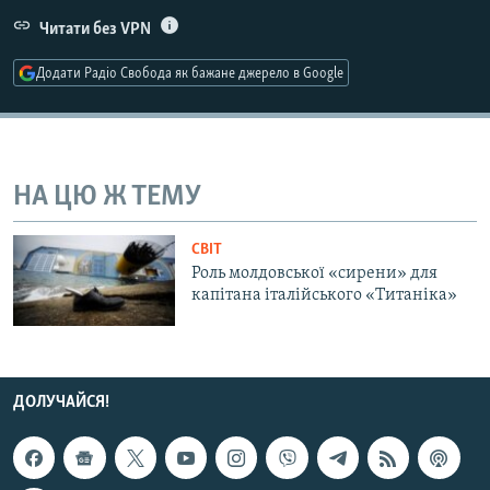
МУЛЬТИМЕДІА
Читати без VPN
ФОТО
Додати Радіо Свобода як бажане джерело в Google
СПЕЦПРОЄКТИ
ПОДКАСТИ
НА ЦЮ Ж ТЕМУ
КРИМ РЕАЛІЇ
РУС
СВІТ
УКР
Роль молдовської «сирени» для
капітана італійського «Титаніка»
КТАТ
ДОЛУЧАЙСЯ!
ДОЛУЧАЙСЯ!