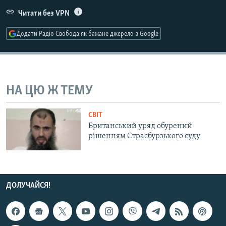
МУЛЬТИМЕДІА
Читати без VPN
ФОТО
Додати Радіо Свобода як бажане джерело в Google
СПЕЦПРОЄКТИ
ПОДКАСТИ
НА ЦЮ Ж ТЕМУ
КРИМ РЕАЛІЇ
РУС
СВІТ
УКР
Британський уряд обурений
рішенням Страсбурзького суду
КТАТ
ДОЛУЧАЙСЯ!
ДОЛУЧАЙСЯ!