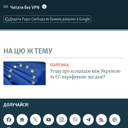
МУЛЬТИМЕДІА
Читати без VPN
ФОТО
Додати Радіо Свобода як бажане джерело в Google
СПЕЦПРОЄКТИ
ПОДКАСТИ
НА ЦЮ Ж ТЕМУ
КРИМ РЕАЛІЇ
РУС
ПОЛІТИКА
УКР
Угоду про асоціацію між Україною
та ЄС парафували: що далі?
КТАТ
ДОЛУЧАЙСЯ!
ДОЛУЧАЙСЯ!