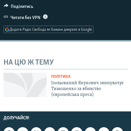
МУЛЬТИМЕДІА
Поділитись
ФОТО
Читати без VPN
СПЕЦПРОЄКТИ
Додати Радіо Свобода як бажане джерело в Google
ПОДКАСТИ
КРИМ РЕАЛІЇ
РУС
НА ЦЮ Ж ТЕМУ
УКР
ПОЛІТИКА
КТАТ
Ізольований Янукович звинувачує
Тимошенко за вбивство
(європейська преса)
ДОЛУЧАЙСЯ!
ДОЛУЧАЙСЯ!