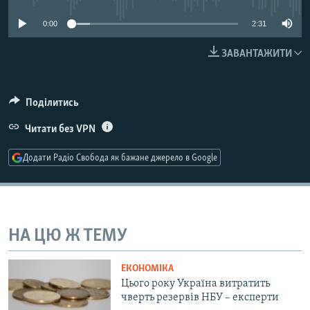
МУЛЬТИМЕДІА
0:00
2:31
ФОТО
ЗАВАНТАЖИТИ
СПЕЦПРОЄКТИ
ПОДКАСТИ
Поділитись
КРИМ РЕАЛІЇ
Читати без VPN
РУС
Додати Радіо Свобода як бажане джерело в Google
УКР
КТАТ
ДОЛУЧАЙСЯ!
НА ЦЮ Ж ТЕМУ
ЕКОНОМІКА
Цього року Україна витратить
чверть резервів НБУ – експерти