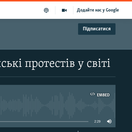
Додайте нас у Google
Підписатися
ькі протестів у світі
EMBED
able
2:29