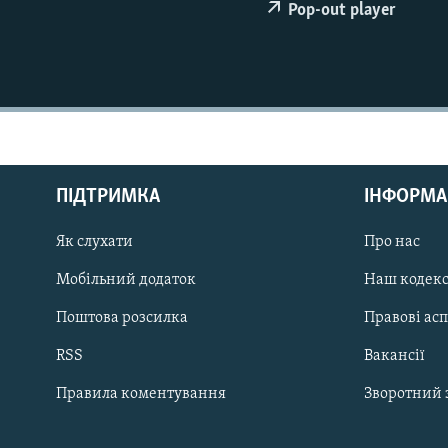
МУЛЬТИМЕДІА
Pop-out player
ФОТО
СПЕЦПРОЄКТИ
ПОДКАСТИ
ПІДТРИМКА
ІНФОРМА
Як слухати
Про нас
КРИМ РЕАЛІЇ
РУС
Мобільний додаток
Наш кодек
УКР
Поштова розсилка
Правові ас
КТАТ
RSS
Вакансії
Правила коментування
Зворотний 
ДОЛУЧАЙСЯ!