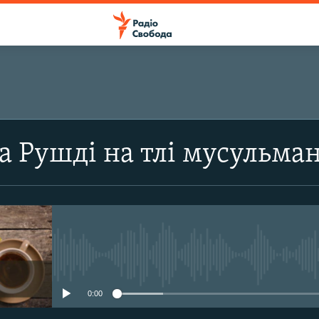
ПІДПИСАТИСЯ
а Рушді на тлі мусульманс
Apple Podcasts
Підписатися
No media source currently avail
0:00