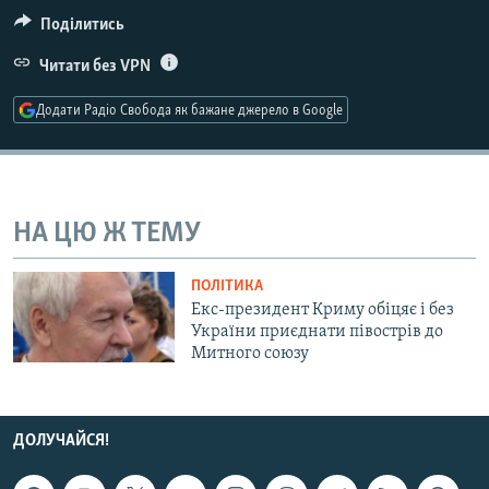
МУЛЬТИМЕДІА
Поділитись
ФОТО
Читати без VPN
СПЕЦПРОЄКТИ
Додати Радіо Свобода як бажане джерело в Google
ПОДКАСТИ
КРИМ РЕАЛІЇ
РУС
НА ЦЮ Ж ТЕМУ
УКР
ПОЛІТИКА
КТАТ
Екс-президент Криму обіцяє і без
України приєднати півострів до
Митного союзу
ДОЛУЧАЙСЯ!
ДОЛУЧАЙСЯ!