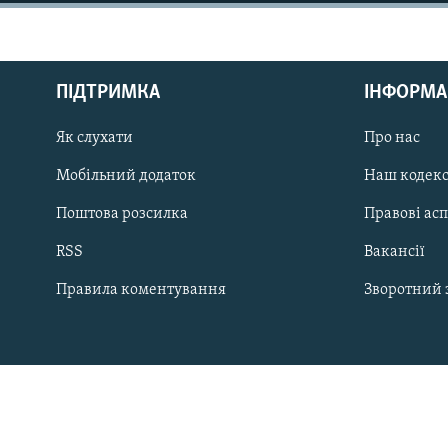
МУЛЬТИМЕДІА
ФОТО
СПЕЦПРОЄКТИ
ПІДТРИМКА
ІНФОРМА
ПОДКАСТИ
Як слухати
Про нас
Мобільний додаток
Наш кодек
Поштова розсилка
Правові ас
КРИМ РЕАЛІЇ
RSS
Вакансії
РУС
Правила коментування
Зворотний 
УКР
КТАТ
ДОЛУЧАЙСЯ!