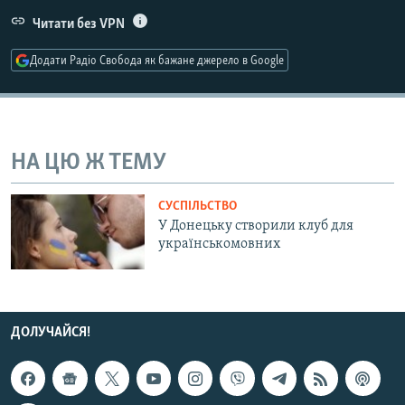
МУЛЬТИМЕДІА
Читати без VPN
ФОТО
Додати Радіо Свобода як бажане джерело в Google
СПЕЦПРОЄКТИ
ПОДКАСТИ
НА ЦЮ Ж ТЕМУ
КРИМ РЕАЛІЇ
РУС
СУСПІЛЬСТВО
УКР
У Донецьку створили клуб для
українськомовних
КТАТ
ДОЛУЧАЙСЯ!
ДОЛУЧАЙСЯ!