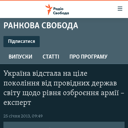
Доступність
посилання
Перейти
РАНКОВА СВОБОДА
до
РАДІО СВОБОДА – 70 РОКІВ
основного
ВСЕ ЗА ДОБУ
Підписатися
матеріалу
ПІДПИСАТИСЯ
СТАТТІ
Перейти
ВИПУСКИ
СТАТТІ
ПРО ПРОГРАМУ
до
ВІЙНА
ПОЛІТИКА
основної
Підписатися
РОСІЙСЬКА «ФІЛЬТРАЦІЯ»
ЕКОНОМІКА
навігації
Україна відстала на ціле
Перейти
ДОНБАС.РЕАЛІЇ
СУСПІЛЬСТВО
покоління від провідних держав
до
КРИМ.РЕАЛІЇ
світу щодо рівня озброєння армії –
КУЛЬТУРА
пошуку
експерт
ТИ ЯК?
СПОРТ
СХЕМИ
УКРАЇНА
25 січня 2013, 09:49
КИТАЙ.ВИКЛИКИ
СВІТ