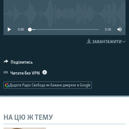
МУЛЬТИМЕДІА
ФОТО
No media source currently available
СПЕЦПРОЄКТИ
0:00
3:18
ПОДКАСТИ
ЗАВАНТАЖИТИ
КРИМ РЕАЛІЇ
РУС
Поділитись
УКР
Читати без VPN
КТАТ
Додати Радіо Свобода як бажане джерело в Google
ДОЛУЧАЙСЯ!
НА ЦЮ Ж ТЕМУ